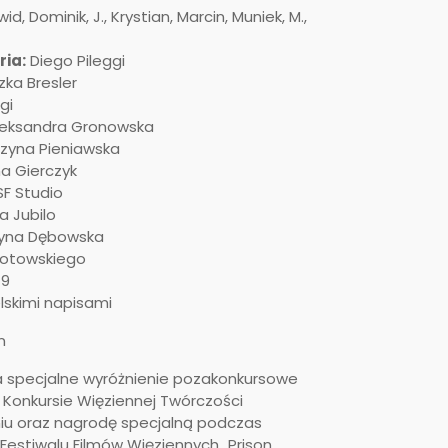
id, Dominik, J., Krystian, Marcin, Muniek, M.,
ria:
Diego Pileggi
ka Bresler
gi
eksandra Gronowska
zyna Pieniawska
a Gierczyk
F Studio
a Jubilo
yna Dębowska
rotowskiego
19
elskimi napisami
n
a specjalne wyróżnienie pozakonkursowe
 Konkursie Więziennej Twórczości
niu oraz nagrodę specjalną podczas
estiwalu Filmów Więziennych „Prison