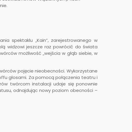
nie.
ania spektaklu „Kain”, zarejestrowanego w
olą widzowi jeszcze raz powrócić do świata
wórców możliwość „wejścia w głąb siebie, w
 twórców pojęcie nieobecności. Wykorzystane
 offu głosami. Za pomocą połączenia teatru i
orów twórcom instalacji udaje się ponownie
statusu, odnajdując nowy poziom obecności –