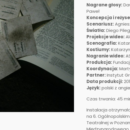
Nagrane głosy:
Daw
Paweł
Koncepcja i reżyse
Scenariusz:
Agniesz
Światła:
Diego Pileg
Projekcje wideo:
Al
Scenografia:
Katar
Kostiumy:
Katarzyn
Nagranie wideo:
AS
Produkcja:
Fundacj
Koordynacja:
Mart
Partner:
Instytut G
Data produkcji:
20
Język:
polski z angi
Czas trwania: 45 mi
Instalacja otrzymał
na 6. Ogólnopolskim
Teatralnej w Pozna
Międzynarodowego F