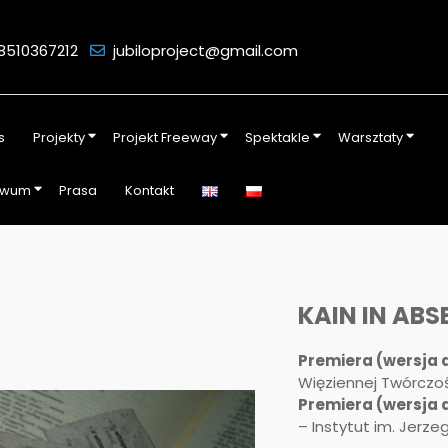
8510367212
jubiloproject@gmail.com
s
Projekty
Projekt Freeway
Spektakle
Warsztaty
iwum
Prasa
Kontakt
KAIN IN ABS
Premiera (wersja 
Więziennej Twórczoś
Premiera (wersja 
– Instytut im. Jerz