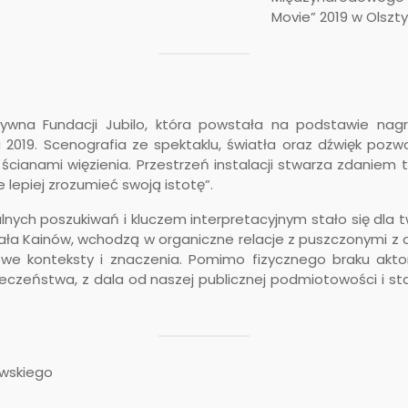
Movie” 2019 w Olszty
atywna Fundacji Jubilo, która powstała na podstawie nagr
 2019. Scenografia ze spektaklu, światła oraz dźwięk pozw
ianami więzienia. Przestrzeń instalacji stwarza zdaniem t
 lepiej zrozumieć swoją istotę”.
nych poszukiwań i kluczem interpretacyjnym stało się dla
ciała Kainów, wchodzą w organiczne relacje z puszczonymi z
nowe konteksty i znaczenia. Pomimo fizycznego braku akt
łeczeństwa, z dala od naszej publicznej podmiotowości i 
owskiego