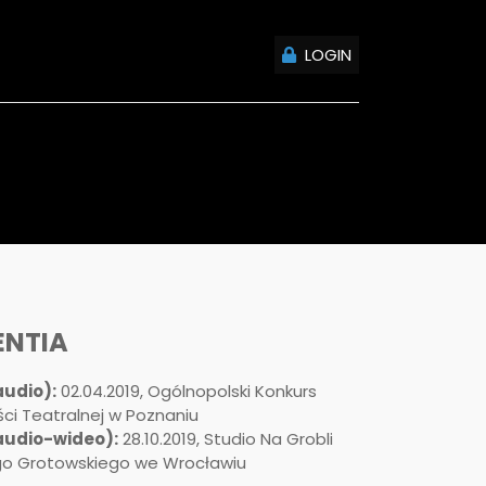
LOGIN
ENTIA
audio):
02.04.2019, Ogólnopolski Konkurs
ci Teatralnej w Poznaniu
audio-wideo):
28.10.2019, Studio Na Grobli
ego Grotowskiego we Wrocławiu