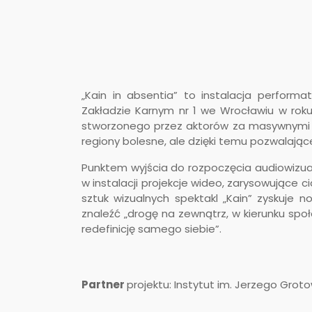
„Kain in absentia” to instalacja perform
Zakładzie Karnym nr 1 we Wrocławiu w roku
stworzonego przez aktorów za masywnymi śc
regiony bolesne, ale dzięki temu pozwalające
Punktem wyjścia do rozpoczęcia audiowizual
w instalacji projekcje wideo, zarysowujące 
sztuk wizualnych spektakl „Kain” zyskuje 
znaleźć „drogę na zewnątrz, w kierunku spo
redefinicję samego siebie”.
Partner
projektu: Instytut im. Jerzego Grot