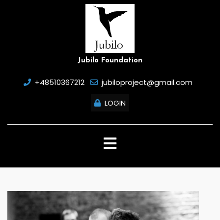
Skip
to
content
Jubilo Foundation
+48510367212
jubiloproject@gmail.com
LOGIN
Open
Button