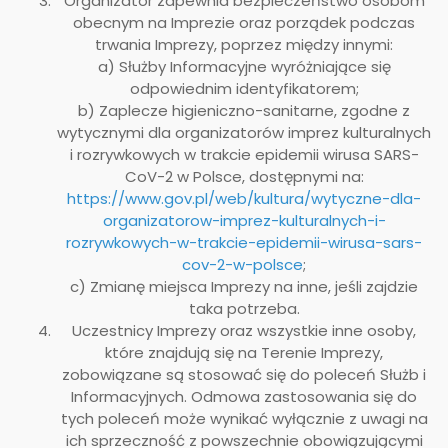
Organizator zapewnia bezpieczeństwo osobom
obecnym na Imprezie oraz porządek podczas
trwania Imprezy, poprzez między innymi:
a) Służby Informacyjne wyróżniające się
odpowiednim identyfikatorem;
b) Zaplecze higieniczno-sanitarne, zgodne z
wytycznymi dla organizatorów imprez kulturalnych
i rozrywkowych w trakcie epidemii wirusa SARS-
CoV-2 w Polsce, dostępnymi na:
https://www.gov.pl/web/kultura/wytyczne-dla-
organizatorow-imprez-kulturalnych-i-
rozrywkowych-w-trakcie-epidemii-wirusa-sars-
cov-2-w-polsce
;
c) Zmianę miejsca Imprezy na inne, jeśli zajdzie
taka potrzeba.
Uczestnicy Imprezy oraz wszystkie inne osoby,
które znajdują się na Terenie Imprezy,
zobowiązane są stosować się do poleceń Służb i
Informacyjnych. Odmowa zastosowania się do
tych poleceń może wynikać wyłącznie z uwagi na
ich sprzeczność z powszechnie obowiązującymi