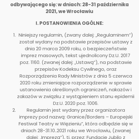
odbywającego się: w dniach: 28-31 października
2021, we Wrocławiu
I. POSTANOWIENIA OGÓLNE:
Niniejszy regulamin, (zwany dalej: „Regulaminem”)
został wydany na podstawie przepisów ustawy z
dnia 20 marca 2009 roku, o bezpieczeństwie
imprez masowych, tekst ujednolicony Dz.U. 2017
poz. 1160. (zwanej dalej: „Ustawą”), na podstawie
przepisów Kodeksu Cywilnego, oraz
Rozporządzenia Rady Ministrów z dnia 5 czerwca
2020 roku zmieniające rozporządzenie w sprawie
ustanowienia określonych ograniczeń, nakazów i
zakazów w związku z wystąpieniem stanu epidemii
Dz.U. 2020 poz. 1006.
Regulamin jest wydany przez organizatora
imprezy pod nazwą: Granice/Borders – Europejski
Festiwal Teatry w Więzieniu”, która odbędzie się w
dniach 28-31.10..2021 roku we Wrocławiu, (zwanej
dalej: „Imprezą”), tj. przez: Fundację Jubilo z