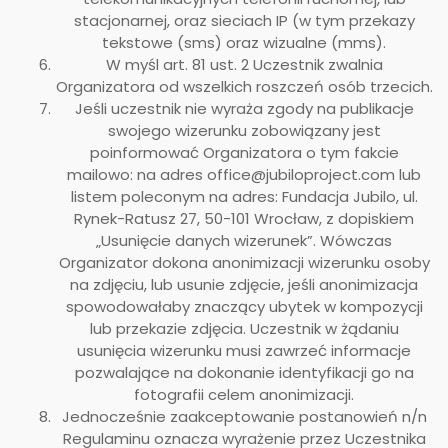
stacjonarnej, oraz sieciach IP (w tym przekazy
tekstowe (sms) oraz wizualne (mms).
W myśl art. 81 ust. 2 Uczestnik zwalnia
Organizatora od wszelkich roszczeń osób trzecich.
Jeśli uczestnik nie wyraża zgody na publikacje
swojego wizerunku zobowiązany jest
poinformować Organizatora o tym fakcie
mailowo: na adres office@jubiloproject.com lub
listem poleconym na adres: Fundacja Jubilo, ul.
Rynek-Ratusz 27, 50-101 Wrocław, z dopiskiem
„Usunięcie danych wizerunek”. Wówczas
Organizator dokona anonimizacji wizerunku osoby
na zdjęciu, lub usunie zdjęcie, jeśli anonimizacja
spowodowałaby znaczący ubytek w kompozycji
lub przekazie zdjęcia. Uczestnik w żądaniu
usunięcia wizerunku musi zawrzeć informacje
pozwalające na dokonanie identyfikacji go na
fotografii celem anonimizacji.
Jednocześnie zaakceptowanie postanowień n/n
Regulaminu oznacza wyrażenie przez Uczestnika