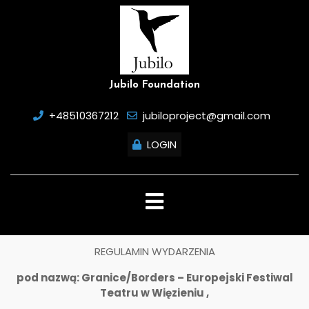
Skip
to
content
Jubilo Foundation
+48510367212
jubiloproject@gmail.com
LOGIN
Open
Button
REGULAMIN WYDARZENIA
pod nazwą: Granice/Borders – Europejski Festiwal
Teatru w Więzieniu ,